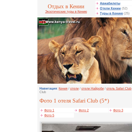
Авиабилеты
Отдых в Кении
Отели Кении
(52)
Экзотические туры в Кению
Туры в Кению
(25)
Навигация
:
Кения
/
отели
/
отели Найроби
/
отель Safari Club
Club
Фото 1 отеля Safari Club (5*)
Фото 1
Фото 2
Фото 3
Фото 5