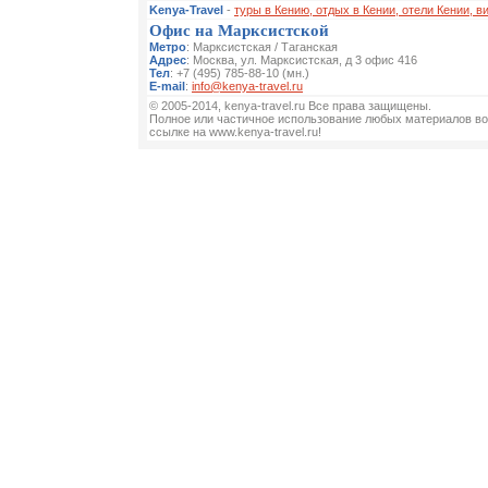
Kenya-Travel
-
туры в Кению, отдых в Кении, отели Кении, в
Офис на Марксистской
Метро
: Марксистская / Таганская
Адрес
: Москва, ул. Марксистская, д 3 офис 416
Тел
: +7 (495) 785-88-10 (мн.)
E-mail
:
info@kenya-travel.ru
© 2005-2014, kenya-travel.ru Все права защищены.
Полное или частичное использование любых материалов во
ссылке на www.kenya-travel.ru!